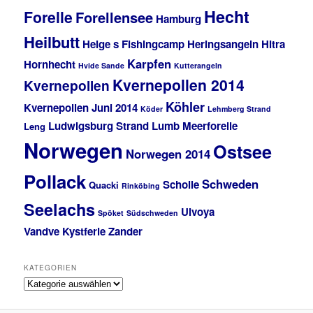
Hecht
Forelle
Forellensee
Hamburg
Heilbutt
Helge s Fishingcamp
Heringsangeln
Hitra
Karpfen
Hornhecht
Hvide Sande
Kutterangeln
Kvernepollen 2014
Kvernepollen
Köhler
Kvernepollen Juni 2014
Köder
Lehmberg Strand
Ludwigsburg Strand
Lumb
Meerforelle
Leng
Norwegen
Ostsee
Norwegen 2014
Pollack
Schweden
Scholle
Quacki
Rinköbing
Seelachs
Ulvoya
Spöket
Südschweden
Vandve Kystferie
Zander
KATEGORIEN
K
a
t