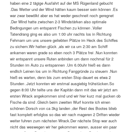
haben eine 2 tägige Ausfahrt auf der MS Rügenland gebucht
.Das Wetter und der Wind hätten kaum besser sein können .Es
war zwar bewölkt aber es hat weder geschneit noch geregnet
.Der Wind hatte zwischen 2-3 Windstärken also optimale
Bedingungen um entspannt Fischen zu können .Voller
Tatendrang ging es also um 1:00 uhr nachts los in Richtung
Fehmarn um uns unsere geliebten Plätze im Heck des Schiffes
zu sichern.Wir hatten glück ,als wir ca um 2:30 am Schiff
ankamen waren grade so eben noch 3 Plätze frei .Nun konnten
wir entspannt unsere Ruten anbinden um dann nochmal für 2
Stunden im Auto zu entspannen .Um 6.00uhr hieß es dann
endlich Leinen los um in Richtung Fanggründe zu steuern .Nun
hieß es warten, denn bis zum ersten Stop dauert es etwa 2
Stunden .Jetzt konnten wir erstmal ausgiebig frühstücken.So
gegen 8:00 Uhr teilte uns der Kapitän dann mit das wir jetzt am
ersten Wrack angekommen sind und wir hier kurz mal gucken ob
Fische da sind .Gleich beim zweiten Wurf konnte ich einen
schönen Dorsch von ca 3kg landen ,der Rest des Bootes blieb
fast komplett erfolglos so das wir nach mageren 2 Driften wieder
weiter fuhren zum nächsten Wrack.Der nächste Stop war auch
nicht das weswegen wir her gekommen waren, ausser ein paar