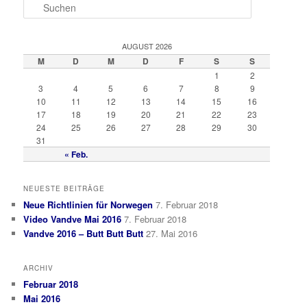
S
u
c
h
AUGUST 2026
e
M
D
M
D
F
S
S
n
1
2
3
4
5
6
7
8
9
10
11
12
13
14
15
16
17
18
19
20
21
22
23
24
25
26
27
28
29
30
31
« Feb.
NEUESTE BEITRÄGE
Neue Richtlinien für Norwegen
7. Februar 2018
Video Vandve Mai 2016
7. Februar 2018
Vandve 2016 – Butt Butt Butt
27. Mai 2016
ARCHIV
Februar 2018
Mai 2016