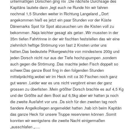
untermaßigen Dorschen ging nix .Die nächste Durchsage des
Kapitäns lautete dann „legt euch ne Runde hin wir fahren
nochmal 1,5 Stunden weiter in Richtung Langeland „.Dort
angekommen hieß es jetzt ein paar Stunden vor der Küste
Dänemarks Spot für Spot abzusuchen um die Kisten voll zu
bekommen .Naja leichter gesagt als getan .Wir mussten in der
35m tiefen Fahrtrinne in der wir fischten feststellen das wir eine
ziehmlich heftige Strömung von fast 2 Knoten unter uns
hatten.Das bedeutete Pilkergewichte von mindestens 200g und
jeden Dorsch nicht nur aus der Tiefe hochzupumpen ,sondern
auch gegen die Strömung .Das machte jeden Fisch doppelt so
schwer.Das ganze Boot fing in den folgenden Stunden
mittelprächtig,wobei wir im Heck mit ca 30 Fischen noch ganz
gut waren .Leider war es uns nicht vergönnt einen der ganz
grossen zu überlisten .Mein größter Dorsch brachte es auf 4,5 Kg
und der Größte auf dem Boot auf 6,5kg aber wir hatten ja noch
die zweite Ausfahrt vor uns .Da sich für den zweiten tag noch
5andere Angelkollegen angemeldet hatten ,hab ich beim Kapitän
das ganze Heck für unsere Truppe reservieren können .Somit
konnten wir wenigstens die zweite Nacht einigermaßen
„ausschlafen „….