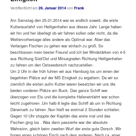
Veröffentlicht am
26. Januar 2014
von
Frank
Am Samstag den 25.01.2014 war es endlich soweit, die erste
Kutterausfahrt von Heiligenhafen aus dieses Jahr. Lange haben
wir hin und her überlegt ob wir fahren sollen oder nicht, da die
Wettervorhersage alles andere als Optimal war. Aber das
Verlangen Fischen zu gehen war einfach zu groß. So
beschlossen mein bester Freund und ich bei Windstärken von 4-5
aus Richtung Süd/Ost und Minusgraden Richtung Heiligenhafen
zu fahren um den Ostseedorsch nachzustellen .
Um 2 Uhr in der früh fuhren wir aus Hamburg los um einen der
begehrten Plätze auf der MS Einigkeit zu ergattern. Da wir so
ziemlich die ersten aufm Kutter waren besetzten wir uns die
beiden vorderen Plätze am Buck. Das ganze Schiff war
überzogen von Eis und die komplette Hafeneinfahrt war schon
leicht zugefroren .Um halb 8 legte das Schiff ab um in Richtung
Dänemark zu fahren .Nun hieß es erstmal 2 Stunden schlafen.
Gegen 10 Uhr stoppte der Kapitän das erste mal und das
Fischen ging los . Was dann passierte war der absolute
Wahnsinn, gleich beim zweiten Wurf der erste gute Dorsch .Wir
fingen einen schönen Fisch nach dem anderen .Nach ca. einer