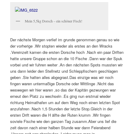
Mein 5,5kg Dorsch – ein schöner Fisch!
Der nächste Morgen verlief im grunde genommen genau so wie
der vorherige .Wir stopten wieder als erstes an den Wracks
.Vereinzelt kamen die ersten Dorsche hoch .Nach ein paar Driften
hatte unsere Gruppe schon an die 10 Fische .Dann war der Spuk
vorbei und wir fuhren weiter .An den nächsten Spots mussten wir
uns dann leider den Stellnetz und Schleppfischern geschlagen
geben .Sie hatten alles abgegrast.Das einzige was wir noch
fingen waren untermaßige Dorsche oder Wittlinge .Nicht das
weswegen wir hier waren ,so das der Kapitän gezwungen war
erneut den Platz zu wechseln .Es ging nun erstmal wieder
richtung Heimathafen um auf dem Weg noch einen letzten Spot
anzufahren .Nach 1,5 Stunden der letzte Stop.Gleich in der
ersten Drift waren die H älfte der Ruten krumm .Wir fingen
soviele Fische wie den ganzen Tag zusamm.Aber uns lief die
zeit davon nach einer halben Stunde war dann Feierabend
.Unsere zeit war abgelaufen .Leider muss man ja