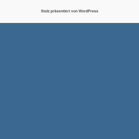
e
g
Stolz präsentiert von WordPress
o
r
i
e
n