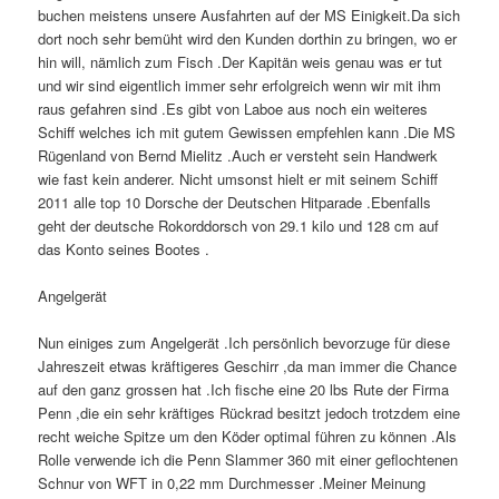
buchen meistens unsere Ausfahrten auf der MS Einigkeit.Da sich
dort noch sehr bemüht wird den Kunden dorthin zu bringen, wo er
hin will, nämlich zum Fisch .Der Kapitän weis genau was er tut
und wir sind eigentlich immer sehr erfolgreich wenn wir mit ihm
raus gefahren sind .Es gibt von Laboe aus noch ein weiteres
Schiff welches ich mit gutem Gewissen empfehlen kann .Die MS
Rügenland von Bernd Mielitz .Auch er versteht sein Handwerk
wie fast kein anderer. Nicht umsonst hielt er mit seinem Schiff
2011 alle top 10 Dorsche der Deutschen Hitparade .Ebenfalls
geht der deutsche Rokorddorsch von 29.1 kilo und 128 cm auf
das Konto seines Bootes .
Angelgerät
Nun einiges zum Angelgerät .Ich persönlich bevorzuge für diese
Jahreszeit etwas kräftigeres Geschirr ,da man immer die Chance
auf den ganz grossen hat .Ich fische eine 20 lbs Rute der Firma
Penn ,die ein sehr kräftiges Rückrad besitzt jedoch trotzdem eine
recht weiche Spitze um den Köder optimal führen zu können .Als
Rolle verwende ich die Penn Slammer 360 mit einer geflochtenen
Schnur von WFT in 0,22 mm Durchmesser .Meiner Meinung