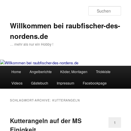
Such
Willkommen bei raubfischer-des-
nordens.de
… mehr als nur ein Hobby !
Hauptmenü
Home
Angelberichte
Köder, Montagen
Trickkiste
Zum
Zum
Videos
Gästebuch
Impressum
Facebookpage
Inhalt
sekundären
wechseln
Inhalt
SCHLAGWORT-ARCHIVE:
KUTTERANGELN
wechseln
Kutterangeln auf der MS
1
Einigkeit