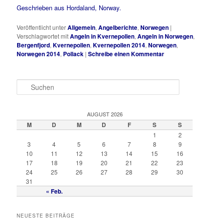
Geschrieben aus Hordaland, Norway.
Veröffentlicht unter
Allgemein
,
Angelberichte
,
Norwegen
|
Verschlagwortet mit
Angeln in Kvernepollen
,
Angeln in Norwegen
,
Bergenfjord
,
Kvernepollen
,
Kvernepollen 2014
,
Norwegen
,
Norwegen 2014
,
Pollack
|
Schreibe einen Kommentar
S
u
c
h
AUGUST 2026
e
M
D
M
D
F
S
S
n
1
2
3
4
5
6
7
8
9
10
11
12
13
14
15
16
17
18
19
20
21
22
23
24
25
26
27
28
29
30
31
« Feb.
NEUESTE BEITRÄGE