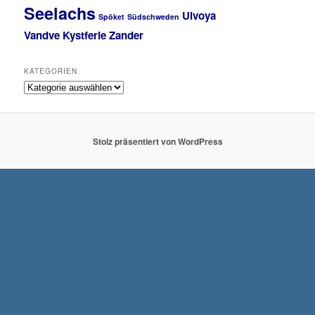
Seelachs
Ulvoya
Spöket
Südschweden
Vandve Kystferie
Zander
KATEGORIEN
K
a
t
e
g
Stolz präsentiert von WordPress
o
r
i
e
n