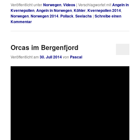
Veröffentlicht unter
Norwegen
,
Videos
|
Verschlagwortet mit
Angeln in
Kvernepollen
,
Angeln in Norwegen
,
Köhler
,
Kvernepollen 2014
,
Norwegen
,
Norwegen 2014
,
Pollack
,
Seelachs
|
Schreibe einen
Kommentar
Orcas im Bergenfjord
Veröffentlicht am
30. Juli 2014
von
Pascal