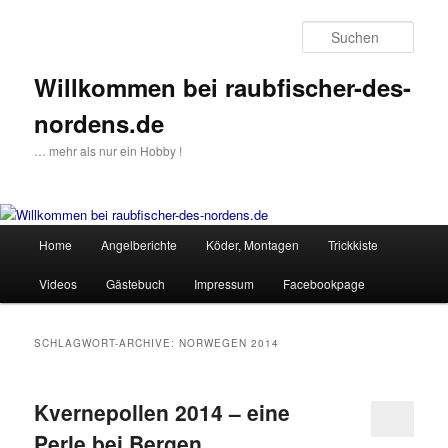
Such
Willkommen bei raubfischer-des-
nordens.de
… mehr als nur ein Hobby !
Hauptmenü
Home
Angelberichte
Köder, Montagen
Trickkiste
Zum
Zum
Videos
Gästebuch
Impressum
Facebookpage
Inhalt
sekundären
wechseln
Inhalt
SCHLAGWORT-ARCHIVE:
NORWEGEN 2014
wechseln
Kvernepollen 2014 – eine
Perle bei Bergen