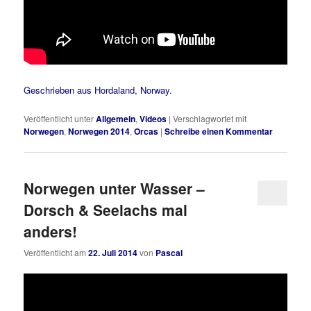
Geschrieben aus Hordaland, Norway.
Veröffentlicht unter
Allgemein
,
Videos
|
Verschlagwortet mit
Norwegen
,
Norwegen 2014
,
Orcas
|
Schreibe einen Kommentar
Norwegen unter Wasser –
Dorsch & Seelachs mal
anders!
Veröffentlicht am
22. Juli 2014
von
Pascal