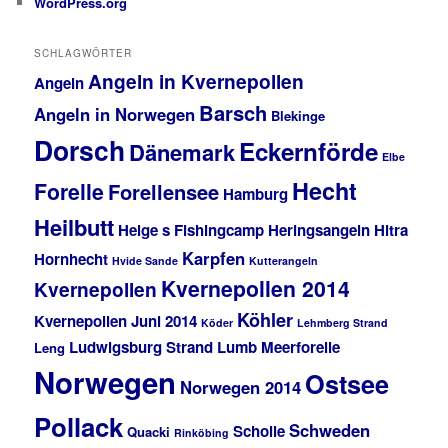
WordPress.org
SCHLAGWÖRTER
Angeln in Kvernepollen
Angeln
Barsch
Angeln in Norwegen
Blekinge
Dorsch
Eckernförde
Dänemark
Elbe
Hecht
Forelle
Forellensee
Hamburg
Heilbutt
Helge s Fishingcamp
Heringsangeln
Hitra
Karpfen
Hornhecht
Hvide Sande
Kutterangeln
Kvernepollen 2014
Kvernepollen
Köhler
Kvernepollen Juni 2014
Köder
Lehmberg Strand
Ludwigsburg Strand
Lumb
Meerforelle
Leng
Norwegen
Ostsee
Norwegen 2014
Pollack
Schweden
Scholle
Quacki
Rinköbing