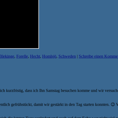
Blekinge
,
Forelle
,
Hecht
,
Homlsjö
,
Schweden
|
Schreibe einen Komme
 ich kurzfristig, dass ich Ihn Samstag besuchen komme und wir versuc
ich gefrühstückt, damit wir gestärkt in den Tag starten konnten. 😉 