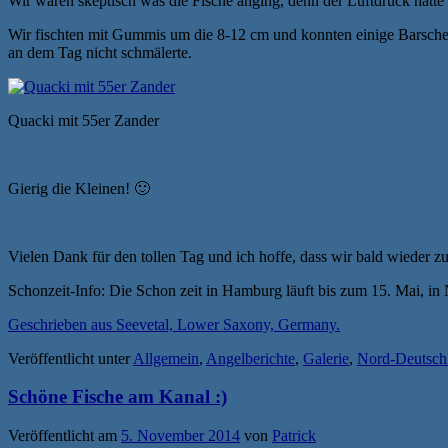
Wir waren skeptisch was die Fische anging, denn der Luftdruck hatte
Wir fischten mit Gummis um die 8-12 cm und konnten einige Barsche
an dem Tag nicht schmälerte.
Quacki mit 55er Zander
Gierig die Kleinen! 🙂
Vielen Dank für den tollen Tag und ich hoffe, dass wir bald wieder
Schonzeit-Info: Die Schon zeit in Hamburg läuft bis zum 15. Mai, i
Geschrieben aus Seevetal, Lower Saxony, Germany.
Veröffentlicht unter
Allgemein
,
Angelberichte
,
Galerie
,
Nord-Deutsch
Schöne Fische am Kanal :)
Veröffentlicht am
5. November 2014
von
Patrick