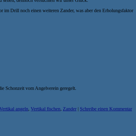
zu sehen, dennoch versuchten wir unser Glück.
 im Drill noch einen weiteren Zander, was aber den Erholungsfaktor
die Schonzeit vom Angelverein geregelt.
Vertikal angeln
,
Vertikal fischen
,
Zander
|
Schreibe einen Kommentar