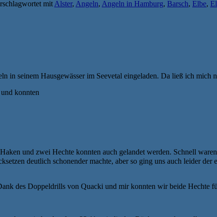
rschlagwortet mit
Alster
,
Angeln
,
Angeln in Hamburg
,
Barsch
,
Elbe
,
E
n in seinem Hausgewässer im Seevetal eingeladen. Da ließ ich mich ni
. und konnten
n Haken und zwei Hechte konnten auch gelandet werden. Schnell waren 
cksetzen deutlich schonender machte, aber so ging uns auch leider der
 Dank des Doppeldrills von Quacki und mir konnten wir beide Hechte fü