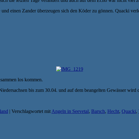
 sich die letzten Tage verändert und auch auf dem Echo war nicht viel 
 und einen Zander überzeugen sich den Köder zu gönnen. Quacki verlor
 zusammen los kommen.
n Niedersachsen bis zum 30.04. und auf dem beangelten Gewässer wird 
land
|
Verschlagwortet mit
Angeln in Seevetal
,
Barsch
,
Hecht
,
Quacki
,