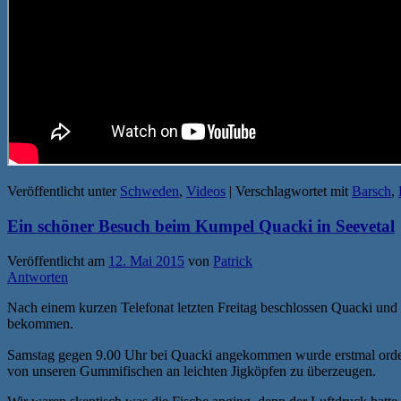
Veröffentlicht unter
Schweden
,
Videos
|
Verschlagwortet mit
Barsch
,
Ein schöner Besuch beim Kumpel Quacki in Seevetal
Veröffentlicht am
12. Mai 2015
von
Patrick
Antworten
Nach einem kurzen Telefonat letzten Freitag beschlossen Quacki und
bekommen.
Samstag gegen 9.00 Uhr bei Quacki angekommen wurde erstmal ordentl
von unseren Gummifischen an leichten Jigköpfen zu überzeugen.