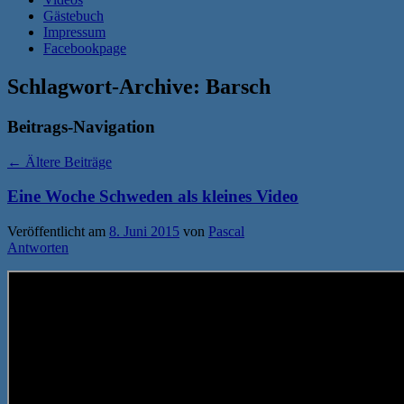
Gästebuch
Impressum
Facebookpage
Schlagwort-Archive:
Barsch
Beitrags-Navigation
←
Ältere Beiträge
Eine Woche Schweden als kleines Video
Veröffentlicht am
8. Juni 2015
von
Pascal
Antworten