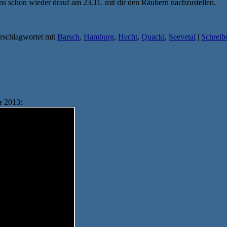
ns schon wieder drauf am 23.11. mit dir den Räubern nachzustellen.
rschlagwortet mit
Barsch
,
Hamburg
,
Hecht
,
Quacki
,
Seevetal
|
Schreib
r 2013: