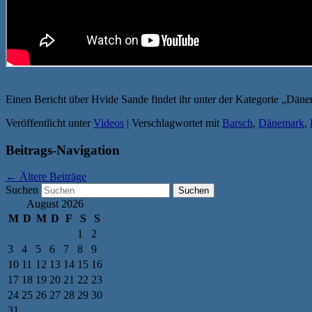
Einen Bericht über Hvide Sande findet ihr unter der Kategorie „Däne
Veröffentlicht unter
Videos
|
Verschlagwortet mit
Barsch
,
Dänemark
,
Beitrags-Navigation
←
Ältere Beiträge
Suchen
August 2026
M
D
M
D
F
S
S
1
2
3
4
5
6
7
8
9
10
11
12
13
14
15
16
17
18
19
20
21
22
23
24
25
26
27
28
29
30
31